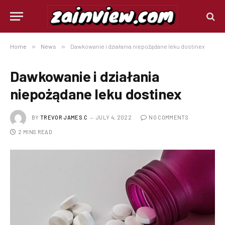
Home
»
News
»
Dawkowanie i działania niepożądane leku dostinex
Dawkowanie i działania
niepożądane leku dostinex
BY
TREVOR JAMES.C
JULY 4, 2022
NO COMMENTS
2 MINS READ