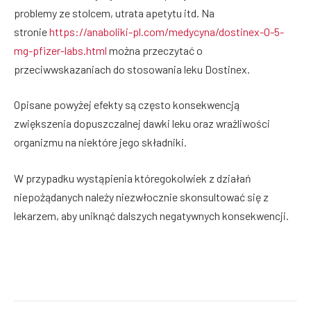
problemy ze stolcem, utrata apetytu itd. Na
stronie
https://anaboliki-pl.com/medycyna/dostinex-0-5-
mg-pfizer-labs.html
można przeczytać o
przeciwwskazaniach do stosowania leku Dostinex.
Opisane powyżej efekty są często konsekwencją
zwiększenia dopuszczalnej dawki leku oraz wrażliwości
organizmu na niektóre jego składniki.
W przypadku wystąpienia któregokolwiek z działań
niepożądanych należy niezwłocznie skonsultować się z
lekarzem, aby uniknąć dalszych negatywnych konsekwencji.
Facebook
Twitter
Pinterest
LinkedIn
Reddit
Email