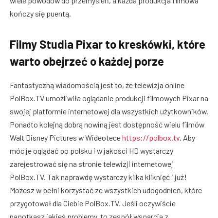
wiele powodów do przemyśleń, a każda produkcja filmowa
kończy się puentą.
Filmy Studia Pixar to kreskówki, które
warto obejrzeć o każdej porze
Fantastyczną wiadomością jest to, że telewizja online
PolBox.TV umożliwiła oglądanie produkcji filmowych Pixar na
swojej platformie internetowej dla wszystkich użytkowników.
Ponadto kolejną dobrą nowiną jest dostępność wielu filmów
Walt Disney Pictures w Wideotece
https://polbox.tv
. Aby
móc je oglądać po polsku i w jakości HD wystarczy
zarejestrować się na stronie telewizji internetowej
PolBox.TV. Tak naprawdę wystarczy kilka kliknięć i już!
Możesz w pełni korzystać ze wszystkich udogodnień, które
przygotował dla Ciebie PolBox.TV. Jeśli oczywiście
napotkasz jakieś problemy, to zespół wsparcia z