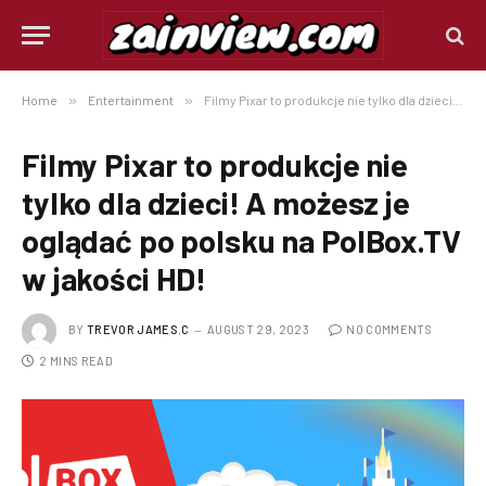
Home
»
Entertainment
»
Filmy Pixar to produkcje nie tylko dla dzieci! A możesz je oglądać po polsku na PolBox.TV w jakości HD!
Filmy Pixar to produkcje nie
tylko dla dzieci! A możesz je
oglądać po polsku na PolBox.TV
w jakości HD!
BY
TREVOR JAMES.C
AUGUST 29, 2023
NO COMMENTS
2 MINS READ